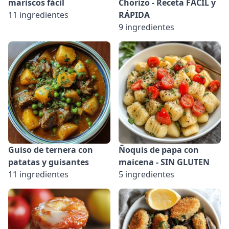
mariscos fácil
Chorizo - Receta FÁCIL y
11 ingredientes
RÁPIDA
9 ingredientes
Guiso de ternera con
Ñoquis de papa con
patatas y guisantes
maicena - SIN GLUTEN
11 ingredientes
5 ingredientes