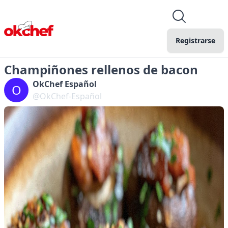
Registrarse
Champiñones rellenos de bacon
OkChef Español
O
@OkChef-Español