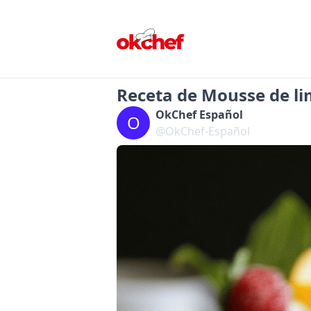
Receta de Mousse de li
OkChef Español
O
@OkChef-Español