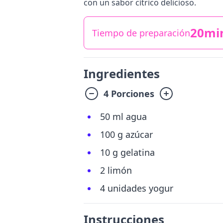
con un sabor cítrico delicioso.
20mi
Tiempo de preparación
Ingredientes
4 Porciones
50 ml agua
100 g azúcar
10 g gelatina
2 limón
4 unidades yogur
Instrucciones