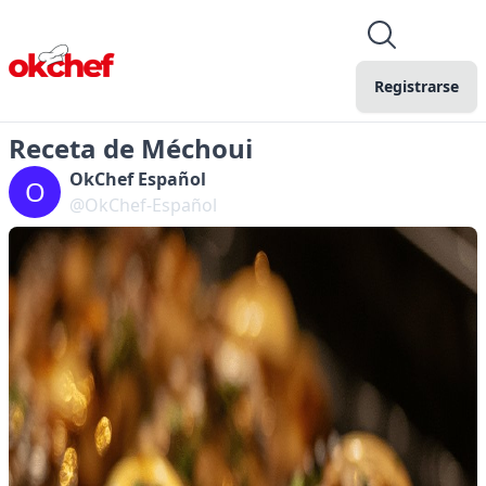
Registrarse
Receta de Méchoui
OkChef Español
O
@OkChef-Español