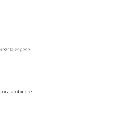
mezcla espese.
atura ambiente.