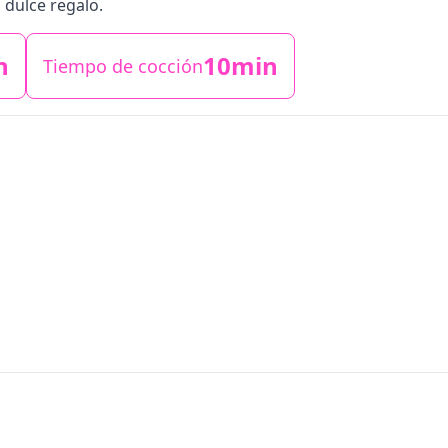
 dulce regalo.
n
10min
Tiempo de cocción