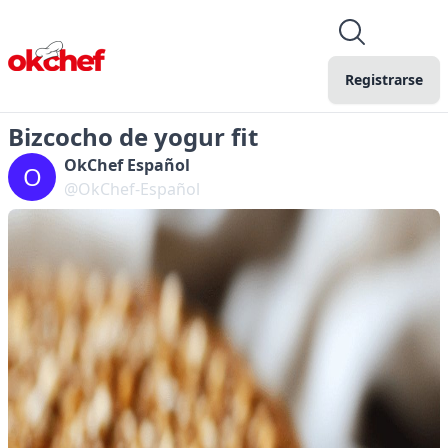
Registrarse
Bizcocho de yogur fit
OkChef Español
O
@OkChef-Español