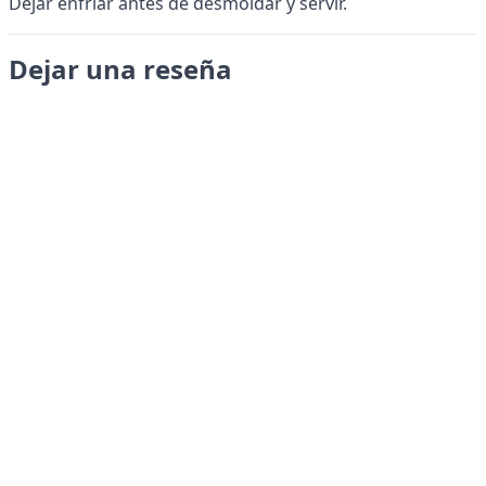
Dejar enfriar antes de desmoldar y servir.
Dejar una reseña
Enviar
LANGUAGES
English
Français
Italiano