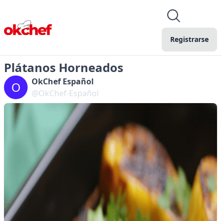
Registrarse
Plátanos Horneados
OkChef Español
O
@OkChef-Español