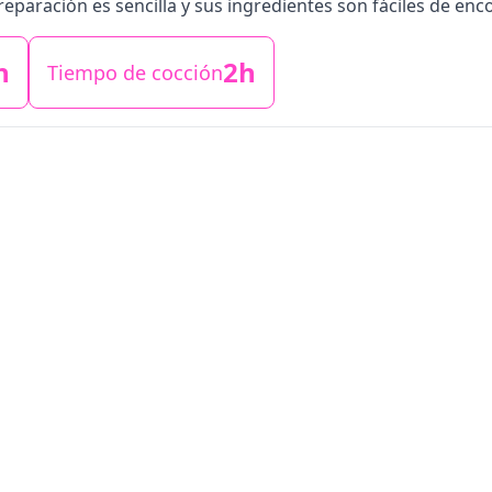
paración es sencilla y sus ingredientes son fáciles de enco
n
2h
Tiempo de cocción