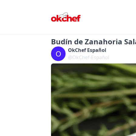
Budín de Zanahoria Sa
OkChef Español
O
@OkChef-Español