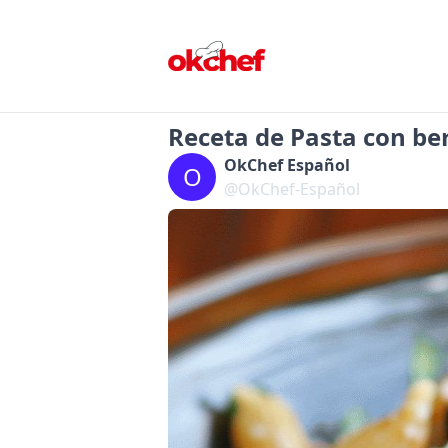
Receta de Pasta con be
OkChef Español
O
@OkChef-Español