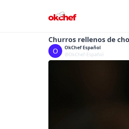
Churros rellenos de ch
OkChef Español
O
@OkChef-Español