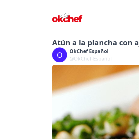
Atún a la plancha con aj
OkChef Español
O
@OkChef-Español