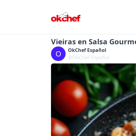
Vieiras en Salsa Gourm
OkChef Español
O
@OkChef-Español